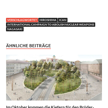
VERSCHLAGWORTET
HIROSHIMA
ICAN
INTERNATIONAL CAMPAIGN TO ABOLISH NUCLEAR WEAPONS
NAGASAKI
ÄHNLICHE BEITRÄGE
Im Oktober kommen die Kiefern für den Brüder-