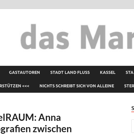
GASTAUTOREN
STADT LAND FLUSS
KASSEL
STA
RSTÜTZEN <<<
NICHTS SCHREIBT SICH VON ALLEINE
STE
ielRAUM: Anna
grafien zwischen