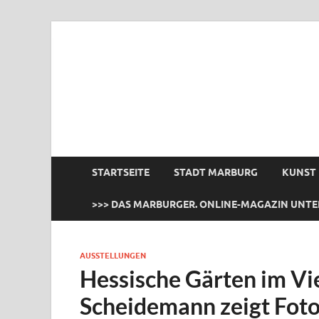
das Marburger.
Online-Magazin
STARTSEITE
STADT MARBURG
KUNST
>>> DAS MARBURGER. ONLINE-MAGAZIN UNTE
AUSSTELLUNGEN
Hessische Gärten im V
Scheidemann zeigt Foto