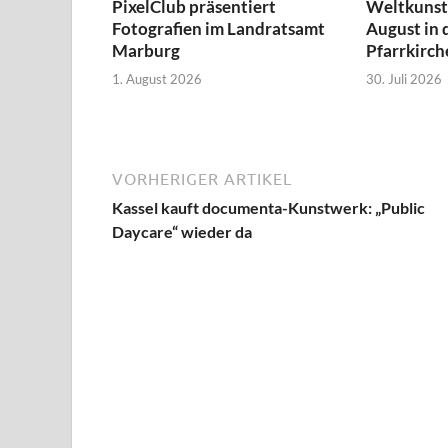
PixelClub präsentiert
Weltkunst 
Fotografien im Landratsamt
August in 
Marburg
Pfarrkirch
1. August 2026
30. Juli 2026
VORHERIGER ARTIKEL
Kassel kauft documenta-Kunstwerk: „Public
Daycare“ wieder da