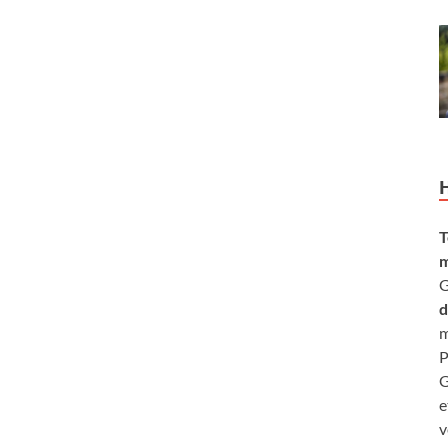
T
m
G
d
m
P
G
e
v