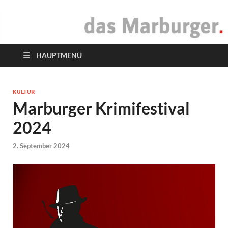
das Marburger.
Online-Magazin
HAUPTMENÜ
KULTUR
Marburger Krimifestival
2024
2. September 2024