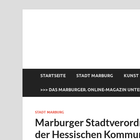
das Marburger.
Online-Magazin
STARTSEITE
STADT MARBURG
KUNST
>>> DAS MARBURGER. ONLINE-MAGAZIN UNTE
STADT MARBURG
Marburger Stadtverordne
der Hessischen Kommu