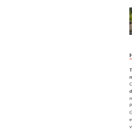
T
m
G
d
m
P
G
e
v