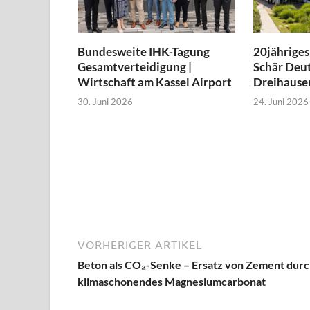
Bundesweite IHK-Tagung
20jähriges
Gesamtverteidigung |
Schär Deut
Wirtschaft am Kassel Airport
Dreihause
30. Juni 2026
24. Juni 2026
VORHERIGER ARTIKEL
Beton als CO₂-Senke – Ersatz von Zement dur
klimaschonendes Magnesiumcarbonat