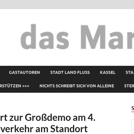
GASTAUTOREN
STADT LAND FLUSS
KASSEL
STA
RSTÜTZEN <<<
NICHTS SCHREIBT SICH VON ALLEINE
STE
rt zur Großdemo am 4.
sverkehr am Standort