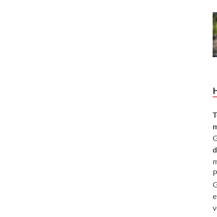
T
m
G
d
m
P
G
e
v