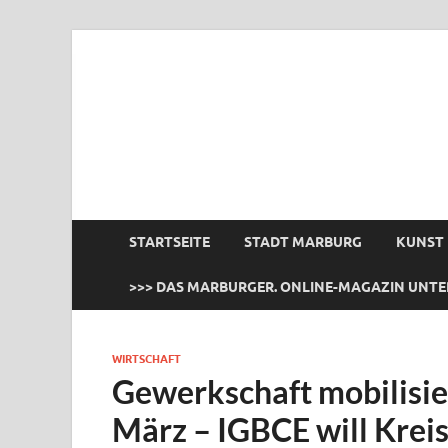
das Marburger.
Online-Magazin
STARTSEITE
STADT MARBURG
KUNST
>>> DAS MARBURGER. ONLINE-MAGAZIN UNTE
WIRTSCHAFT
Gewerkschaft mobilisie
März – IGBCE will Krei