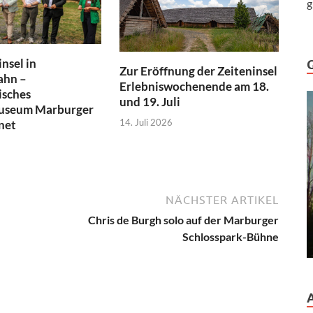
g
nsel in
Zur Eröffnung der Zeiteninsel
ahn –
Erlebniswochenende am 18.
isches
und 19. Juli
museum Marburger
14. Juli 2026
net
NÄCHSTER ARTIKEL
Chris de Burgh solo auf der Marburger
Schlosspark-Bühne