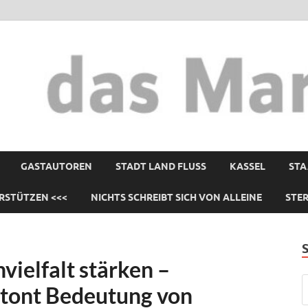
GASTAUTOREN
STADT LAND FLUSS
KASSEL
STA
RSTÜTZEN <<<
NICHTS SCHREIBT SICH VON ALLEINE
STE
ielfalt stärken –
tont Bedeutung von