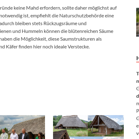
ünde keine Mahd erfordern, sollte daher möglichst auf
 notwendig ist, empfiehlt die Naturschutzbehörde eine
 Dadurch bleiben stets Rückzugsräume und
dbienen und Hummeln können die blütenreichen Säume
haben die Möglichkeit, diese Saumstrukturen als
d Käfer finden hier noch ideale Verstecke.
T
m
G
d
m
P
G
e
v