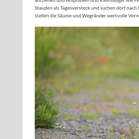
Stauden als Tagesversteck und suchen dort nach I
stellen die Säume und Wegränder wertvolle Vern