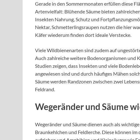
Gerade in den Sommermonaten erfüllen diese Flä
Artenvielfalt: Blühende Säume bieten zahlreiche
Insekten Nahrung, Schutz und Fortpflanzungsmög
Nektar, Schmetterlingsraupen nutzen die hier wac
Käfer wiederum finden dort ideale Verstecke.
Viele Wildbienenarten sind zudem auf ungestört
Auch zahlreiche weitere Bodenorganismen und Kle
Studien zeigen, dass Insekten und viele Bodenle
angewiesen sind und durch häufiges Mähen solch
Säume werden Randzonen zwischen zwei Lebensrä
Feldrand.
Wegeränder und Säume wi
Wegeränder und Säume dienen auch als wichtige
Braunkehlchen und Feldlerche. Diese können im
aufziehen und Amphibien und Kleinsäuger wie Fe