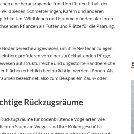
chen eine herausragende Funktion für den Erhalt der
n Wildbienen, Schmetterlingen, Käfern und anderen
lichkeiten. Wildbienen und Hummeln finden hier ihren
hsenden Pflanzen als Futter und Plätze für die Paarung.
e Bodenbereiche angewiesen, um ihre Nester anzulegen.
intiere profitieren von einer zurückhaltenden Pflege.
bewesen auf strukturreiche und ungestörte Randbereiche
er Flächen erheblich beeinträchtigt werden können. Als
umen bezeichnet, also zum Beispiel ein Zaun- oder
chtige Rückzugsräume
 Rückzugsräume für bodenbrütende Vogelarten wie
 dichten Saum am Wegesrand ihre Küken geschützt
ldhasen, Igel und Mäuse nutzen die hohen Gräser und