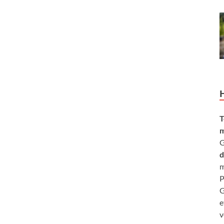
T
m
G
d
m
P
G
e
v