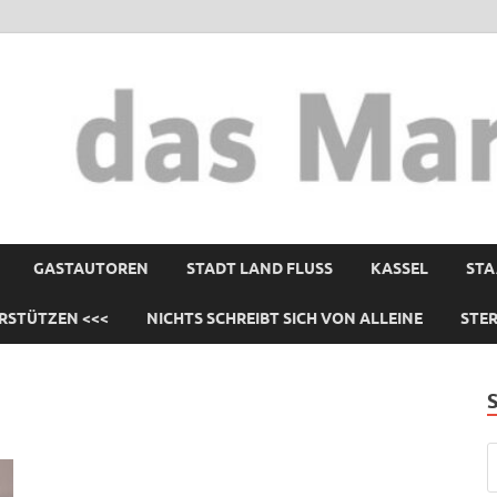
GASTAUTOREN
STADT LAND FLUSS
KASSEL
STA
RSTÜTZEN <<<
NICHTS SCHREIBT SICH VON ALLEINE
STE