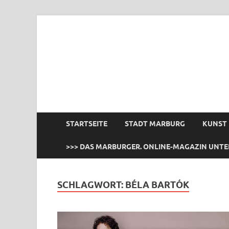
das Marburger.
Online-Magazin
STARTSEITE
STADT MARBURG
KUNST
>>> DAS MARBURGER. ONLINE-MAGAZIN UNTE
SCHLAGWORT:
BÉLA BARTÓK