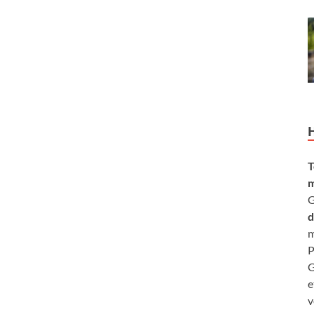
T
m
G
d
m
P
G
e
v