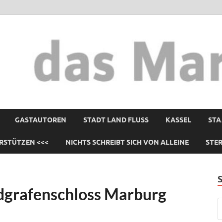
GASTAUTOREN
STADT LAND FLUSS
KASSEL
STA
RSTÜTZEN <<<
NICHTS SCHREIBT SICH VON ALLEINE
STE
ndgrafenschloss Marburg