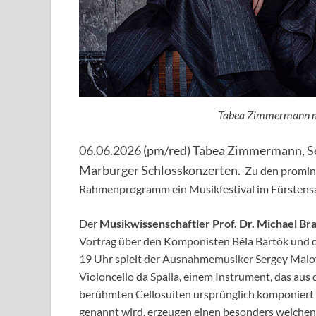
Tabea Zimmermann mi
06.06.2026 (pm/red) Tabea Zimmermann, Se
Marburger Schlosskonzerten.
Zu den promin
Rahmenprogramm ein Musikfestival im Fürstensaa
Der
Musikwissenschaftler Prof. Dr. Michael Br
Vortrag über den Komponisten Béla Bartók und d
19 Uhr spielt der Aus­nahme­musiker Sergey Malo
Violoncello da Spalla, einem Instrument, das aus
berühmten Cellosuiten ursprünglich komponiert ha
genannt wird, erzeugen einen besonders weichen