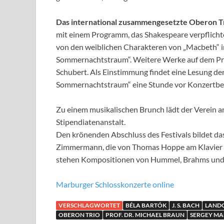
Das international zusammengesetzte Oberon T
mit einem Programm, das Shakespeare verpflichtet
von den weiblichen Charakteren von „Macbeth“ in
Sommernachtstraum“. Weitere Werke auf dem P
Schubert. Als Einstimmung findet eine Lesung de
Sommernachtstraum“ eine Stunde vor Konzertbeg
Zu einem musikalischen Brunch lädt der Verein am
Stipendiatenanstalt.
Den krönenden Abschluss des Festivals bildet da
Zimmermann, die von Thomas Hoppe am Klavier b
stehen Kompositionen von Hummel, Brahms und
Marburger Schlosskonzerte online
VERSCHLAGWORTET
BÉLA BARTÓK
J. S. BACH
LAND
OBERON TRIO
PROF. DR. MICHAEL BRAUN
SERGEY M