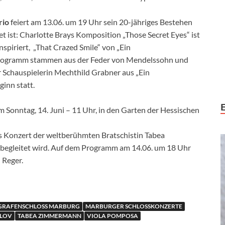
rio
feiert am 13.06. um 19 Uhr sein 20-jähriges Bestehen
 ist: Charlotte Brays Komposition „Those Secret Eyes“ ist
spiriert, „That Crazed Smile“ von „Ein
rogramm stammen aus der Feder von Mendelssohn und
r Schauspielerin Mechthild Grabner aus „Ein
inn statt.
 Sonntag, 14. Juni – 11 Uhr, in den Garten der Hessischen
s Konzert der weltberühmten Bratschistin Tabea
egleitet wird. Auf dem Programm am 14.06. um 18 Uhr
 Reger.
GRAFENSCHLOSS MARBURG
MARBURGER SCHLOSSKONZERTE
ALOV
TABEA ZIMMERMANN
VIOLA POMPOSA