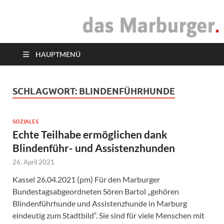
das Marburger.
Online-Magazin
HAUPTMENÜ
SCHLAGWORT:
BLINDENFÜHRHUNDE
SOZIALES
Echte Teilhabe ermöglichen dank
Blindenführ- und Assistenzhunden
26. April 2021
Kassel 26.04.2021 (pm) Für den Marburger
Bundestagsabgeordneten Sören Bartol „gehören
Blindenführhunde und Assistenzhunde in Marburg
eindeutig zum Stadtbild“. Sie sind für viele Menschen mit