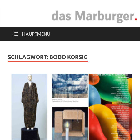
das Marburger.
Online-Magazin
HAUPTMENÜ
SCHLAGWORT:
BODO KORSIG