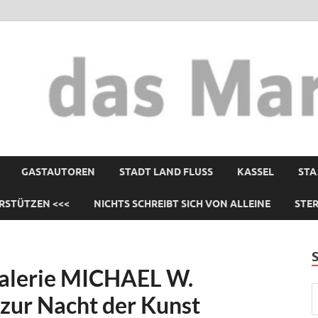
GASTAUTOREN
STADT LAND FLUSS
KASSEL
STA
RSTÜTZEN <<<
NICHTS SCHREIBT SICH VON ALLEINE
STE
Galerie MICHAEL W.
ur Nacht der Kunst