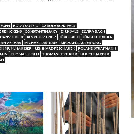
ESGEN
BODO KORSIG
CAROLA SCHAPALS
E REINCKENS
CONSTANTIN JAXY
DIRK SALZ
ELVIRA BACH
HANS SCHEIB
JAN PETER TRIPP
JÖRG BACH
JÜRGEN DURNER
IAN VERHAS
MICHAEL JASTRAM
MICHAEL LAUTERJUNG
ON MÜHLHÄUSSER
REINHARD FESCHAREK
ROLAND STRATMANN
MANN
THOMAS JESSEN
THOMAS KITZINGER
ULRICH HARDER
NN