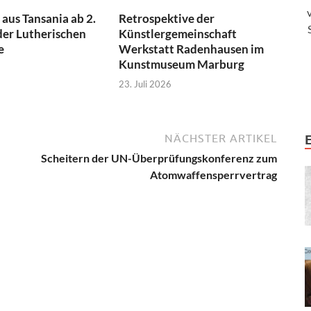
aus Tansania ab 2.
Retrospektive der
der Lutherischen
Künstlergemeinschaft
e
Werkstatt Radenhausen im
Kunstmuseum Marburg
23. Juli 2026
NÄCHSTER ARTIKEL
Scheitern der UN-Überprüfungskonferenz zum
Atomwaffensperrvertrag