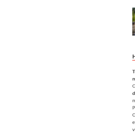
T
m
G
d
m
P
G
e
v