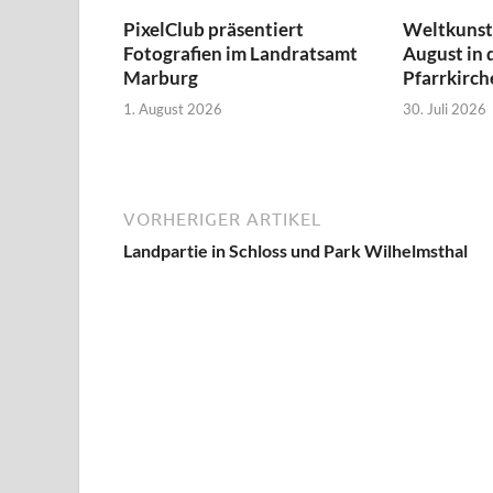
PixelClub präsentiert
Weltkunst 
Fotografien im Landratsamt
August in 
Marburg
Pfarrkirch
1. August 2026
30. Juli 2026
VORHERIGER ARTIKEL
Landpartie in Schloss und Park Wilhelmsthal