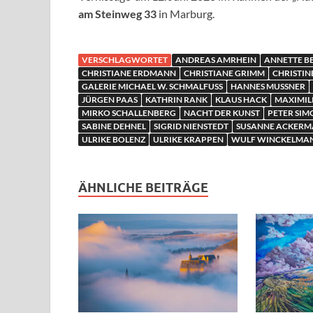
am Steinweg 33
in Marburg.
VERSCHLAGWORTET
ANDREAS AMRHEIN
ANNETTE B
CHRISTIANE ERDMANN
CHRISTIANE GRIMM
CHRISTIN
GALERIE MICHAEL W. SCHMALFUSS
HANNES MUSSNER
JÜRGEN PAAS
KATHRIN RANK
KLAUS HACK
MAXIMIL
MIRKO SCHALLENBERG
NACHT DER KUNST
PETER SIM
SABINE DEHNEL
SIGRID NIENSTEDT
SUSANNE ACKER
ULRIKE BOLENZ
ULRIKE KRAPPEN
WULF WINCKELMA
ÄHNLICHE BEITRÄGE