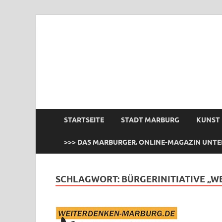
das Marburger.
Online-Magazin
STARTSEITE
STADT MARBURG
KUNST
>>> DAS MARBURGER. ONLINE-MAGAZIN UNTE
SCHLAGWORT:
BÜRGERINITIATIVE „