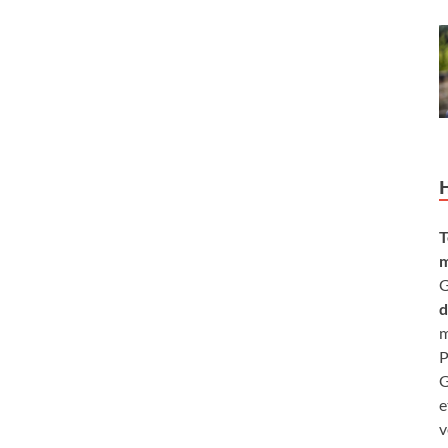
T
m
G
d
m
P
G
e
v