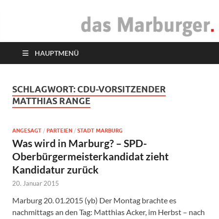
das Marburger.
Online-Magazin
HAUPTMENÜ
SCHLAGWORT:
CDU-VORSITZENDER
MATTHIAS RANGE
ANGESAGT
/
PARTEIEN
/
STADT MARBURG
Was wird in Marburg? – SPD-
Oberbürgermeisterkandidat zieht
Kandidatur zurück
20. Januar 2015
Marburg 20. 01.2015 (yb) Der Montag brachte es
nachmittags an den Tag: Matthias Acker, im Herbst – nach