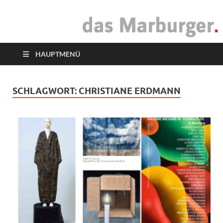
das Marburger.
Online-Magazin
HAUPTMENÜ
SCHLAGWORT:
CHRISTIANE ERDMANN