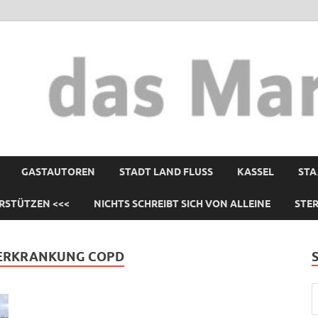
GASTAUTOREN
STADT LAND FLUSS
KASSEL
STA
RSTÜTZEN <<<
NICHTS SCHREIBT SICH VON ALLEINE
STE
ERKRANKUNG COPD