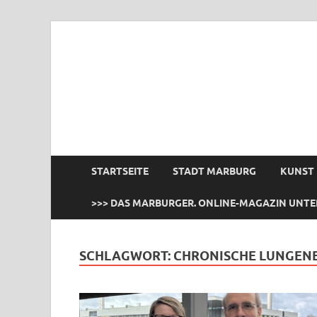
das Marburger.
Online-Magazin
STARTSEITE
STADT MARBURG
KUNST
>>> DAS MARBURGER. ONLINE-MAGAZIN UNTE
SCHLAGWORT:
CHRONISCHE LUNGEN