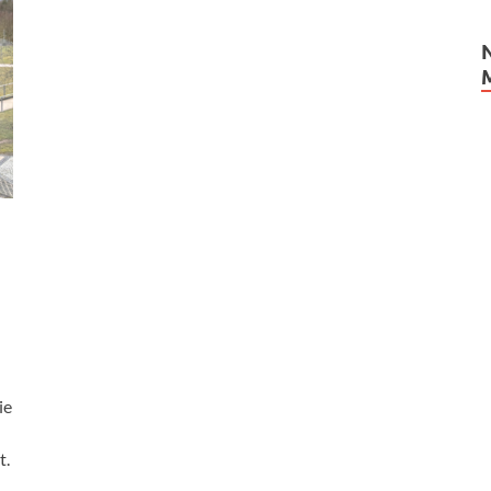
ie
t.