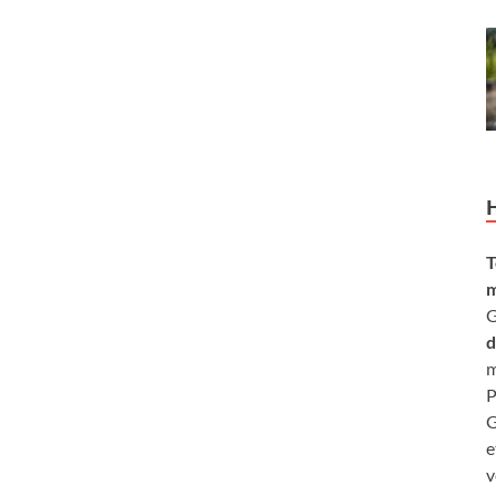
T
m
G
d
m
P
G
e
v