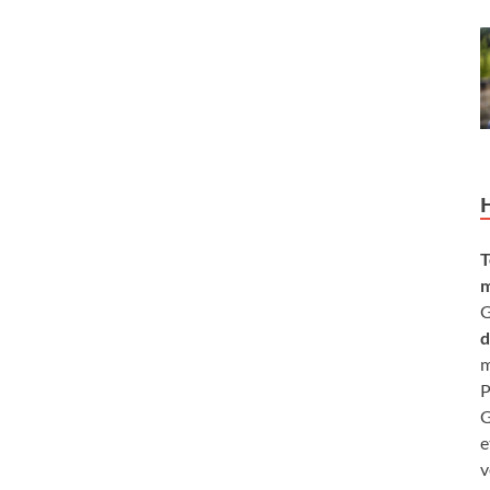
T
m
G
d
m
P
G
e
v