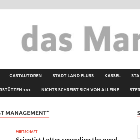
GASTAUTOREN
STADT LAND FLUSS
KASSEL
STA
RSTÜTZEN <<<
NICHTS SCHREIBT SICH VON ALLEINE
STE
EST MANAGEMENT“
WIRTSCHAFT
Scientist Letter regarding the need