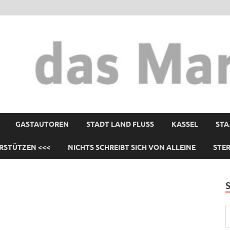
GASTAUTOREN
STADT LAND FLUSS
KASSEL
STA
RSTÜTZEN <<<
NICHTS SCHREIBT SICH VON ALLEINE
STE