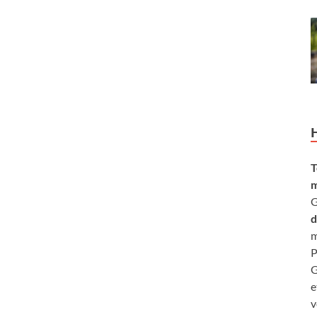
T
m
G
d
m
P
G
e
v