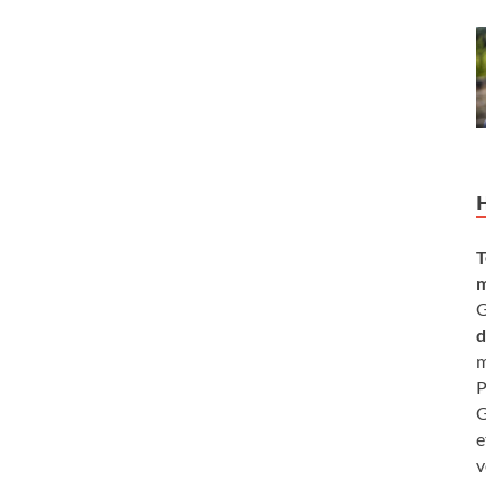
T
m
G
d
m
P
G
e
v