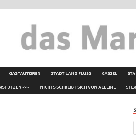
GASTAUTOREN
STADT LAND FLUSS
KASSEL
STA
RSTÜTZEN <<<
NICHTS SCHREIBT SICH VON ALLEINE
STE