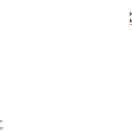
en
er