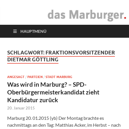
das Marburger.
Online-Magazin
HAUPTMENÜ
SCHLAGWORT:
FRAKTIONSVORSITZENDER
DIETMAR GÖTTLING
ANGESAGT
/
PARTEIEN
/
STADT MARBURG
Was wird in Marburg? – SPD-
Oberbürgermeisterkandidat zieht
Kandidatur zurück
20. Januar 2015
Marburg 20. 01.2015 (yb) Der Montag brachte es
nachmittags an den Tag: Matthias Acker, im Herbst – nach