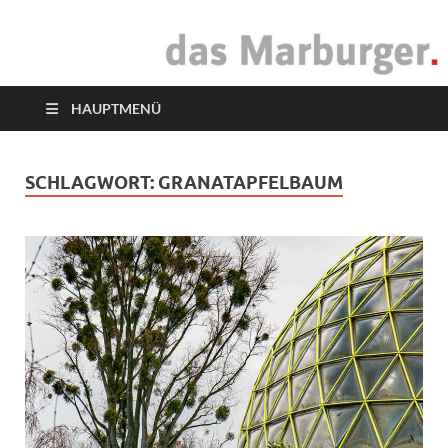
das Marburger.
Online-Magazin
HAUPTMENÜ
SCHLAGWORT:
GRANATAPFELBAUM