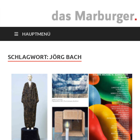
das Marburger.
Online-Magazin
HAUPTMENÜ
SCHLAGWORT:
JÖRG BACH