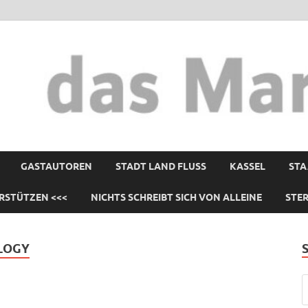
GASTAUTOREN
STADT LAND FLUSS
KASSEL
STA
RSTÜTZEN <<<
NICHTS SCHREIBT SICH VON ALLEINE
STE
OLOGY