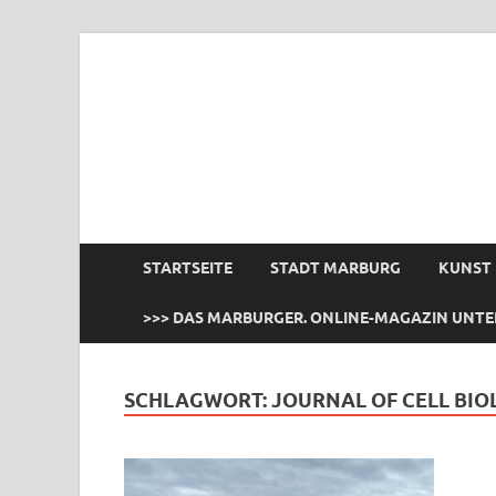
das Marburger.
Online-Magazin
STARTSEITE
STADT MARBURG
KUNST
>>> DAS MARBURGER. ONLINE-MAGAZIN UNTE
SCHLAGWORT:
JOURNAL OF CELL BI