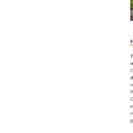
T
m
G
d
m
P
G
e
v
g