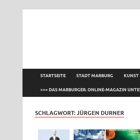
das Marburger.
Online-Magazin
STARTSEITE
STADT MARBURG
KUNST
>>> DAS MARBURGER. ONLINE-MAGAZIN UNTE
SCHLAGWORT:
JÜRGEN DURNER