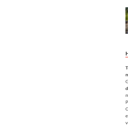
T
m
G
d
m
P
G
e
v