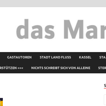
GASTAUTOREN
STADT LAND FLUSS
KASSEL
STA
RSTÜTZEN <<<
NICHTS SCHREIBT SICH VON ALLEINE
STE