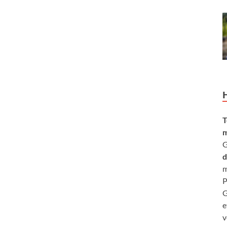
T
m
G
d
m
P
G
e
v