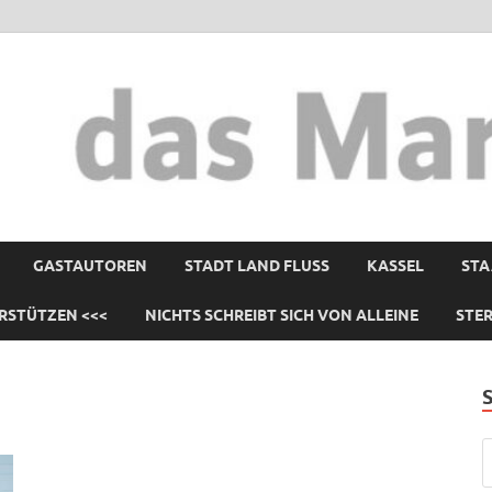
GASTAUTOREN
STADT LAND FLUSS
KASSEL
STA
RSTÜTZEN <<<
NICHTS SCHREIBT SICH VON ALLEINE
STE