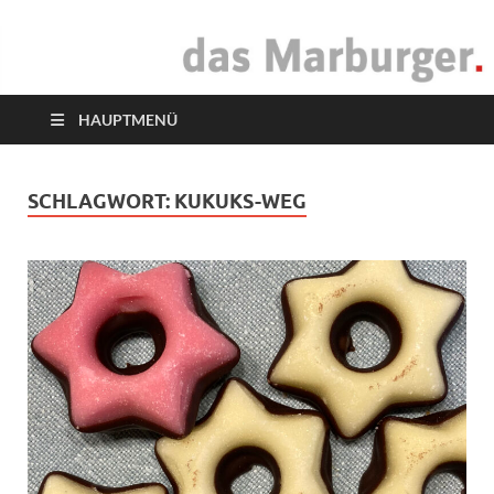
das Marburger.
Online-Magazin
HAUPTMENÜ
SCHLAGWORT:
KUKUKS-WEG