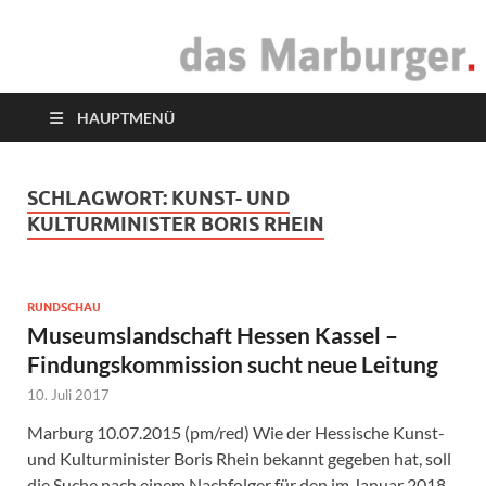
das Marburger.
Online-Magazin
HAUPTMENÜ
SCHLAGWORT:
KUNST- UND
KULTURMINISTER BORIS RHEIN
RUNDSCHAU
Museumslandschaft Hessen Kassel –
Findungskommission sucht neue Leitung
10. Juli 2017
Marburg 10.07.2015 (pm/red) Wie der Hessische Kunst-
und Kulturminister Boris Rhein bekannt gegeben hat, soll
die Suche nach einem Nachfolger für den im Januar 2018