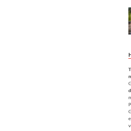
T
m
G
d
m
P
G
e
v