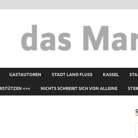
GASTAUTOREN
STADT LAND FLUSS
KASSEL
STA
RSTÜTZEN <<<
NICHTS SCHREIBT SICH VON ALLEINE
STE