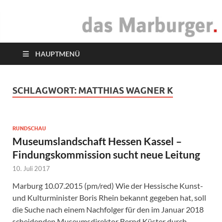
das Marburger.
Online-Magazin
HAUPTMENÜ
SCHLAGWORT:
MATTHIAS WAGNER K
RUNDSCHAU
Museumslandschaft Hessen Kassel –
Findungskommission sucht neue Leitung
10. Juli 2017
Marburg 10.07.2015 (pm/red) Wie der Hessische Kunst-
und Kulturminister Boris Rhein bekannt gegeben hat, soll
die Suche nach einem Nachfolger für den im Januar 2018
scheidenden Museumsdirektor Bernd Küster durch …