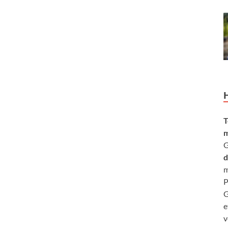
T
m
G
d
m
P
G
e
v