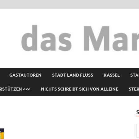
GASTAUTOREN
STADT LAND FLUSS
KASSEL
STA
RSTÜTZEN <<<
NICHTS SCHREIBT SICH VON ALLEINE
STE