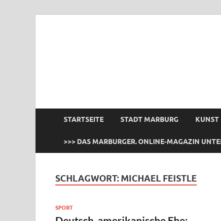
das Marburger.
Online-Magazin
STARTSEITE
STADT MARBURG
KUNST
>>> DAS MARBURGER. ONLINE-MAGAZIN UNTE
SCHLAGWORT:
MICHAEL FEISTLE
SPORT
Deutsch-amerikanische Ehe: