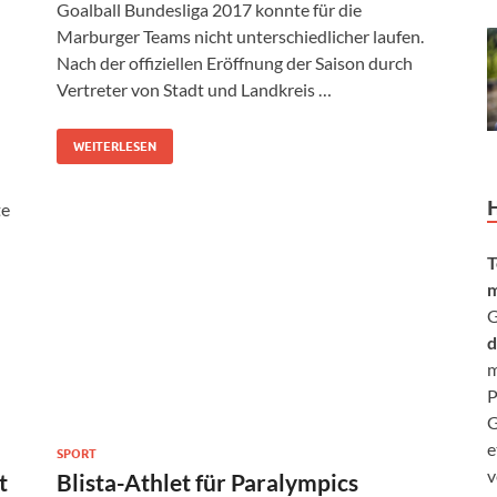
Goalball Bundesliga 2017 konnte für die
Marburger Teams nicht unterschiedlicher laufen.
Nach der offiziellen Eröffnung der Saison durch
Vertreter von Stadt und Landkreis …
WEITERLESEN
te
T
m
G
d
m
P
G
e
SPORT
v
t
Blista-Athlet für Paralympics