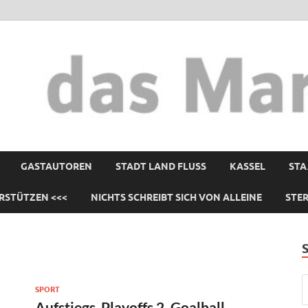
GASTAUTOREN
STADT LAND FLUSS
KASSEL
STA
RSTÜTZEN <<<
NICHTS SCHREIBT SICH VON ALLEINE
STE
SPORT
Aufstiegs-Playoffs 2. Goalball