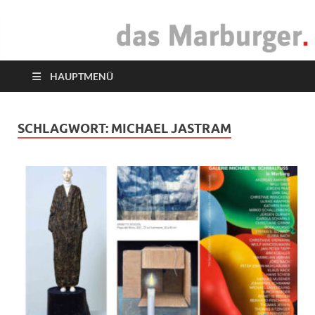
das Marburger.
Online-Magazin
HAUPTMENÜ
SCHLAGWORT:
MICHAEL JASTRAM