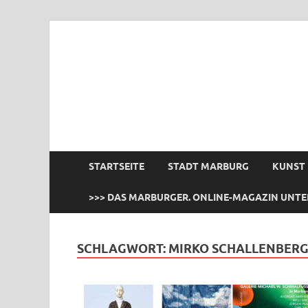
das Marburger.
Online-Magazin
STARTSEITE
STADT MARBURG
KUNST
>>> DAS MARBURGER. ONLINE-MAGAZIN UNTE
SCHLAGWORT:
MIRKO SCHALLENBER