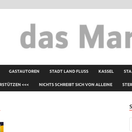
GASTAUTOREN
STADT LAND FLUSS
KASSEL
STA
RSTÜTZEN <<<
NICHTS SCHREIBT SICH VON ALLEINE
STE
G