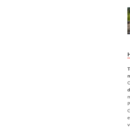
T
m
G
d
m
P
G
e
v