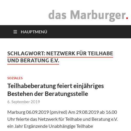
das Marburger.
Online-Magazin
HAUPTMENÜ
SCHLAGWORT:
NETZWERK FÜR TEILHABE
UND BERATUNG E.V.
SOZIALES
Teilhabeberatung feiert einjähriges
Bestehen der Beratungsstelle
6. September 2019
Marburg 06.09.2019 (pm/red) Am 29.08.2019 ab 16.00
Uhr feierte das Netzwerk für Teilhabe und Beratung e.V.
ein Jahr Ergänzende Unabhängige Teilhabe