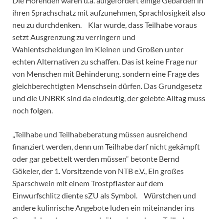
Die Hörenden waren u.a. aufgefordert einige Gebärden in
ihren Sprachschatz mit aufzunehmen, Sprachlosigkeit also
neu zu durchdenken. Klar wurde, dass Teilhabe voraus
setzt Ausgrenzung zu verringern und
Wahlentscheidungen im Kleinen und Großen unter
echten Alternativen zu schaffen. Das ist keine Frage nur
von Menschen mit Behinderung, sondern eine Frage des
gleichberechtigten Menschsein dürfen. Das Grundgesetz
und die UNBRK sind da eindeutig, der gelebte Alltag muss
noch folgen.
„Teilhabe und Teilhabeberatung müssen ausreichend
finanziert werden, denn um Teilhabe darf nicht gekämpft
oder gar gebettelt werden müssen“ betonte Bernd
Gökeler, der 1. Vorsitzende von NTB e.V., Ein großes
Sparschwein mit einem Trostpflaster auf dem
Einwurfschlitz diente sZU als Symbol. Würstchen und
andere kulinrische Angebote luden ein miteinander ins