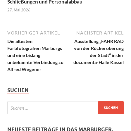
Schließungen und Personalabbau
27. Mai 2026
VORHERIGER ARTIKEL
NÄCHSTER ARTIKEL
Die ältesten
Ausstellung „FAHR RAD
Farbfotografien Marburgs
von der Rückeroberung
und eine bislang
der Stadt“ in der
unbekannte Verbindung zu
documenta-Halle Kassel
Alfred Wegener
SUCHEN
NEUESTE BEITRÄGE IN DAS MARBURGER.