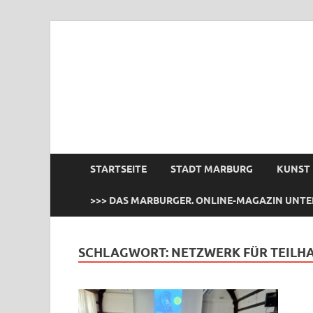
das Marburger.
Online-Magazin
STARTSEITE
STADT MARBURG
KUNST
>>> DAS MARBURGER. ONLINE-MAGAZIN UNTE
SCHLAGWORT:
NETZWERK FÜR TEILH