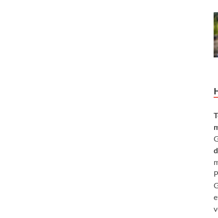
T
m
G
d
m
P
G
e
v