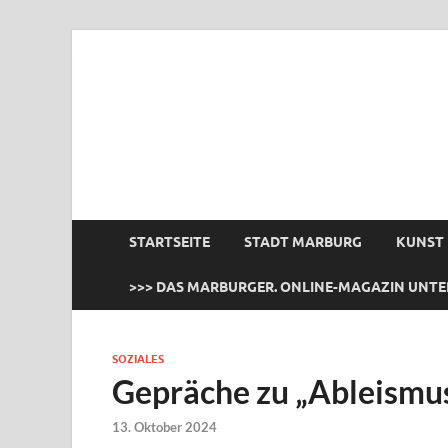
das Marburger.
Online-Magazin
STARTSEITE
STADT MARBURG
KUNST
>>> DAS MARBURGER. ONLINE-MAGAZIN UNTE
SOZIALES
Gepräche zu „Ableismus
13. Oktober 2024