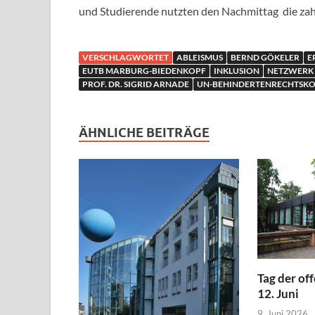
und Studierende nutzten den Nachmittag die zah
VERSCHLAGWORTET
ABLEISMUS
BERND GÖKELER
E
EUTB MARBURG-BIEDENKOPF
INKLUSION
NETZWERK 
PROF. DR. SIGRID ARNADE
UN-BEHINDERTENRECHTSK
ÄHNLICHE BEITRÄGE
Tag der of
12. Juni
9. Juni 2026