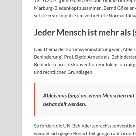
13.10.2024 (pm/red) 80 Personen kamen im Septe
Marburg-Biedenkopf zusammen. Bernd Gökeler v
setzte erste Impulse um verbreitete Normalitäts
Jeder Mensch ist mehr als 
Das Thema der Forumsveranstaltung war „Ableismu
Behinderung“. Prof. Sigrid Arnade als Behinderte
Behindertenrechtskonvention zur Inklusion mitge
und rechtlichen Grundlagen.
Ableismus fängt an, wenn Menschen mi
behandelt werden.
So fordert die UN-Behindertenrechtskonvention 
wendet sich gegen Benachteiligungen auf Grund 