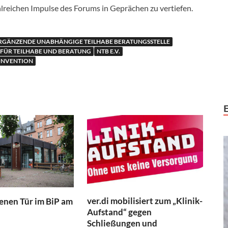
lreichen Impulse des Forums in Geprächen zu vertiefen.
RGÄNZENDE UNABHÄNGIGE TEILHABE BERATUNGSSTELLE
FÜR TEILHABE UND BERATUNG
NTB E.V.
ONVENTION
ver.di mobilisiert zum „Klinik-
fenen Tür im BiP am
Aufstand“ gegen
Schließungen und