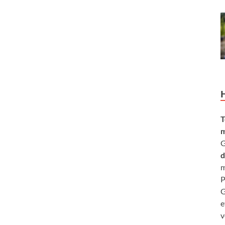
T
m
G
d
m
P
G
e
v