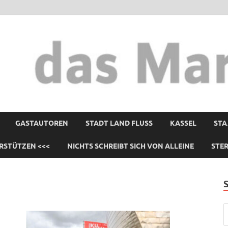
GASTAUTOREN
STADT LAND FLUSS
KASSEL
STA
RSTÜTZEN <<<
NICHTS SCHREIBT SICH VON ALLEINE
STE