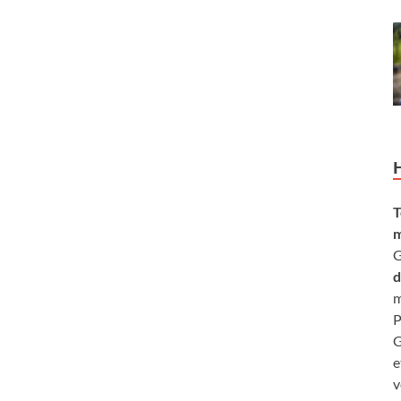
T
m
G
d
m
P
G
e
v