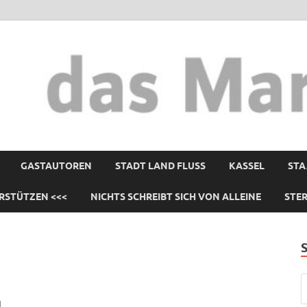
GASTAUTOREN
STADT LAND FLUSS
KASSEL
STA
RSTÜTZEN <<<
NICHTS SCHREIBT SICH VON ALLEINE
STE
d