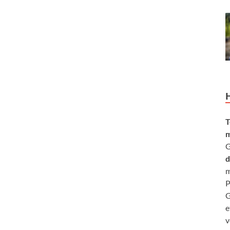
T
m
G
d
m
P
G
e
v