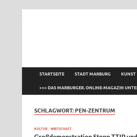
das Marburger.
Online-Magazin
STARTSEITE
STADT MARBURG
KUNST
>>> DAS MARBURGER. ONLINE-MAGAZIN UNTE
SCHLAGWORT:
PEN-ZENTRUM
KULTUR
/
WIRTSCHAFT
Großdemonstration Stopp TTIP un