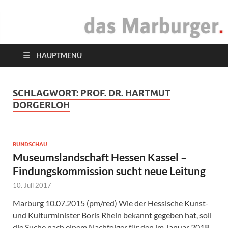
das Marburger.
Online-Magazin
HAUPTMENÜ
SCHLAGWORT:
PROF. DR. HARTMUT
DORGERLOH
RUNDSCHAU
Museumslandschaft Hessen Kassel –
Findungskommission sucht neue Leitung
10. Juli 2017
Marburg 10.07.2015 (pm/red) Wie der Hessische Kunst-
und Kulturminister Boris Rhein bekannt gegeben hat, soll
die Suche nach einem Nachfolger für den im Januar 2018