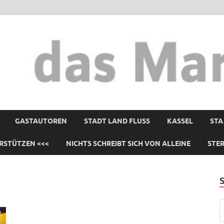
GASTAUTOREN
STADT LAND FLUSS
KASSEL
STA
RSTÜTZEN <<<
NICHTS SCHREIBT SICH VON ALLEINE
STE