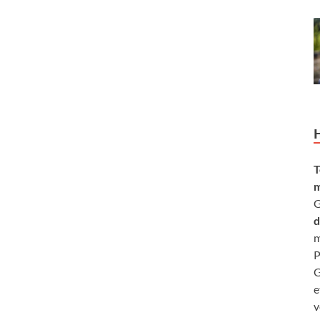
T
m
G
d
m
P
G
e
v