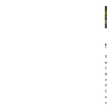
T
m
G
d
m
P
G
e
v