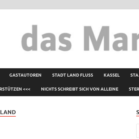
GASTAUTOREN
STADT LAND FLUSS
KASSEL
STA
RSTÜTZEN <<<
NICHTS SCHREIBT SICH VON ALLEINE
STE
HLAND