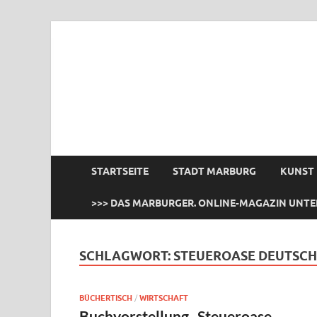
das Marburger.
Online-Magazin
STARTSEITE
STADT MARBURG
KUNST
>>> DAS MARBURGER. ONLINE-MAGAZIN UNTE
SCHLAGWORT:
STEUEROASE DEUTSC
BÜCHERTISCH
/
WIRTSCHAFT
Buchvorstellung „Steueroase