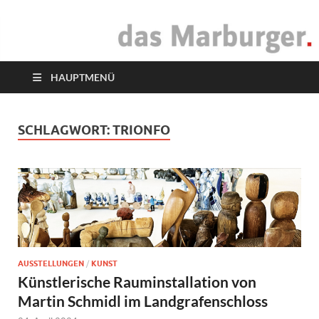
das Marburger.
Online-Magazin
HAUPTMENÜ
SCHLAGWORT:
TRIONFO
AUSSTELLUNGEN
/
KUNST
Künstlerische Rauminstallation von
Martin Schmidl im Landgrafenschloss