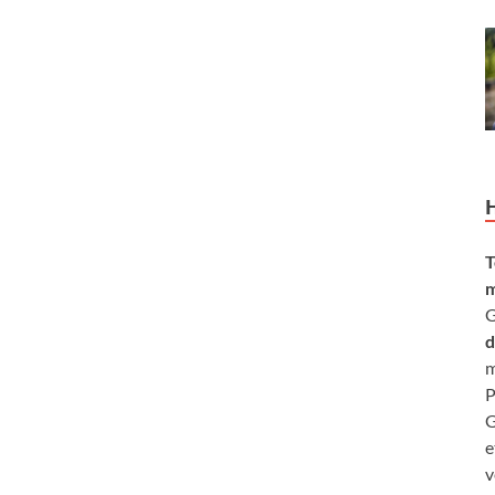
T
m
G
d
m
P
G
e
v