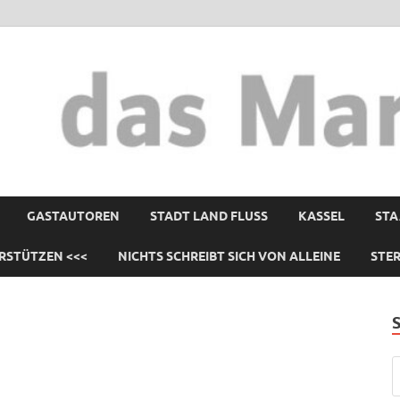
GASTAUTOREN
STADT LAND FLUSS
KASSEL
STA
RSTÜTZEN <<<
NICHTS SCHREIBT SICH VON ALLEINE
STE