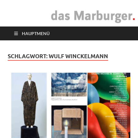
das Marburger.
Online-Magazin
HAUPTMENÜ
SCHLAGWORT:
WULF WINCKELMANN