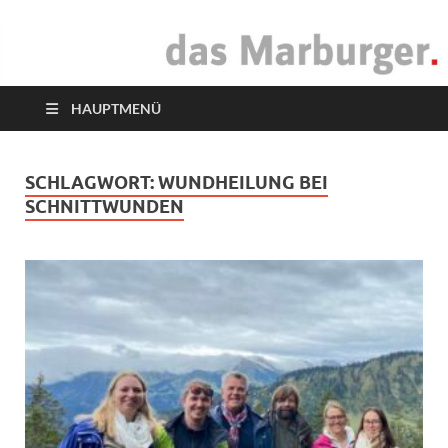
das Marburger.
Online-Magazin
HAUPTMENÜ
SCHLAGWORT:
WUNDHEILUNG BEI
SCHNITTWUNDEN