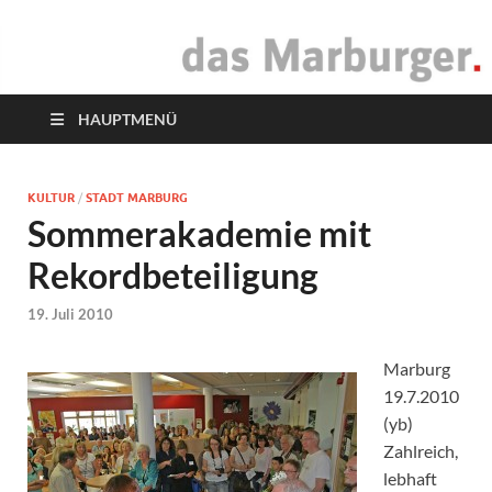
das Marburger.
Online-Magazin
HAUPTMENÜ
KULTUR
/
STADT MARBURG
Sommerakademie mit
Rekordbeteiligung
19. Juli 2010
Marburg
19.7.2010
(yb)
Zahlreich,
lebhaft