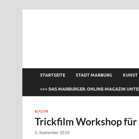
das Marburger.
Online-Magazin
STARTSEITE
STADT MARBURG
KUNST
>>> DAS MARBURGER. ONLINE-MAGAZIN UNTE
KULTUR
Trickfilm Workshop für 
2. September 2010