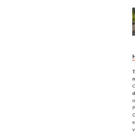
T
m
G
d
m
P
G
e
v