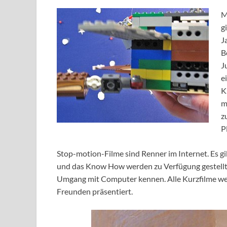
M
g
J
B
J
e
K
m
z
P
Stop-motion-Filme sind Renner im Internet. Es gi
und das Know How werden zu Verfügung gestellt.
Umgang mit Computer kennen. Alle Kurzfilme w
Freunden präsentiert.