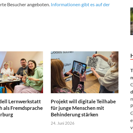
erte Besucher angeboten.
Informationen gibt es auf der
T
m
G
d
m
ell Lernwerkstatt
Projekt will digitale Teilhabe
P
h als Fremdsprache
für junge Menschen mit
G
arburg
Behinderung stärken
e
24. Juni 2026
v