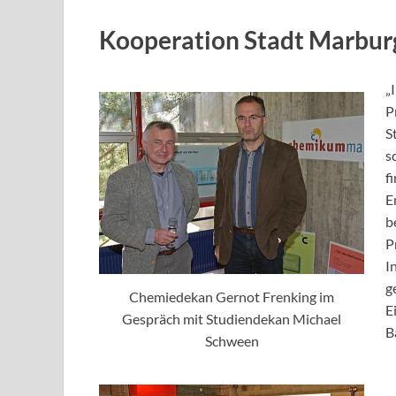
Kooperation Stadt Marburg
„
P
S
s
f
E
b
P
I
g
Chemiedekan Gernot Frenking im
E
Gespräch mit Studiendekan Michael
B
Schween