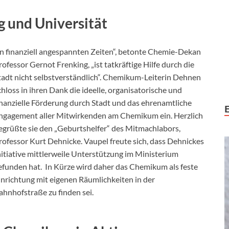
 und Universität
In finanziell angespannten Zeiten“, betonte Chemie-Dekan
rofessor Gernot Frenking, „ist tatkräftige Hilfe durch die
tadt nicht selbstverständlich“. Chemikum-Leiterin Dehnen
chloss in ihren Dank die ideelle, organisatorische und
inanzielle Förderung durch Stadt und das ehrenamtliche
ngagement aller Mitwirkenden am Chemikum ein. Herzlich
egrüßte sie den „Geburtshelfer“ des Mitmachlabors,
rofessor Kurt Dehnicke. Vaupel freute sich, dass Dehnickes
nitiative mittlerweile Unterstützung im Ministerium
efunden hat. In Kürze wird daher das Chemikum als feste
inrichtung mit eigenen Räumlichkeiten in der
ahnhofstraße zu finden sei.