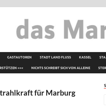
GASTAUTOREN
STADT LAND FLUSS
KASSEL
STA
RSTÜTZEN <<<
NICHTS SCHREIBT SICH VON ALLEINE
STE
rahlkraft für Marburg