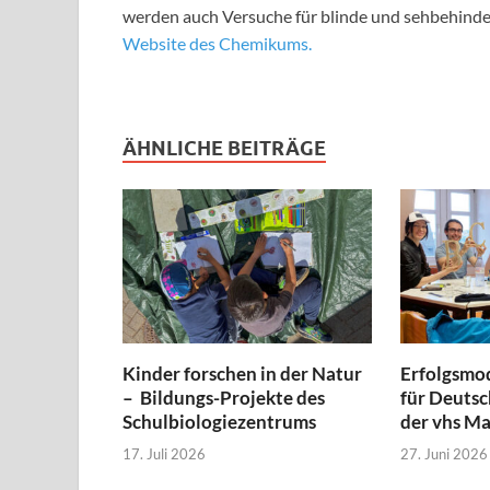
werden auch Versuche für blinde und sehbehind
Website des Chemikums.
ÄHNLICHE BEITRÄGE
Kinder forschen in der Natur
Erfolgsmod
– Bildungs-Projekte des
für Deutsc
Schulbiologiezentrums
der vhs M
17. Juli 2026
27. Juni 2026