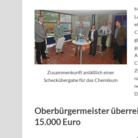
M
L
e
C
g
g
A
C
Z
Zusammenkunft anläßlich einer
n
Scheckübergabe für das Chemikum
n
D
Oberbürgermeister überre
15.000 Euro