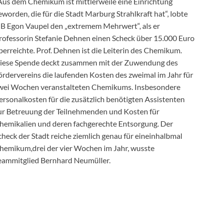
Aus dem Chemikum ist mittlerweile eine Einrichtung
eworden, die für die Stadt Marburg Strahlkraft hat“, lobte
B Egon Vaupel den „extremem Mehrwert“, als er
rofessorin Stefanie Dehnen einen Scheck über 15.000 Euro
berreichte. Prof. Dehnen ist die Leiterin des Chemikum.
iese Spende deckt zusammen mit der Zuwendung des
ördervereins die laufenden Kosten des zweimal im Jahr für
wei Wochen veranstalteten Chemikums. Insbesondere
ersonalkosten für die zusätzlich benötigten Assistenten
ur Betreuung der Teilnehmenden und Kosten für
hemikalien und deren fachgerechte Entsorgung. Der
check der Stadt reiche ziemlich genau für eineinhalbmal
hemikum,drei der vier Wochen im Jahr, wusste
eammitglied Bernhard Neumüller.