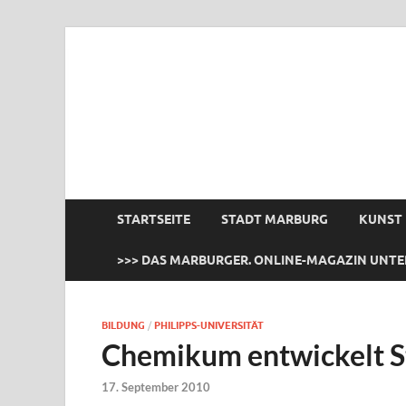
das Marburger.
Online-Magazin
STARTSEITE
STADT MARBURG
KUNST
>>> DAS MARBURGER. ONLINE-MAGAZIN UNTE
BILDUNG
/
PHILIPPS-UNIVERSITÄT
Chemikum entwickelt St
17. September 2010