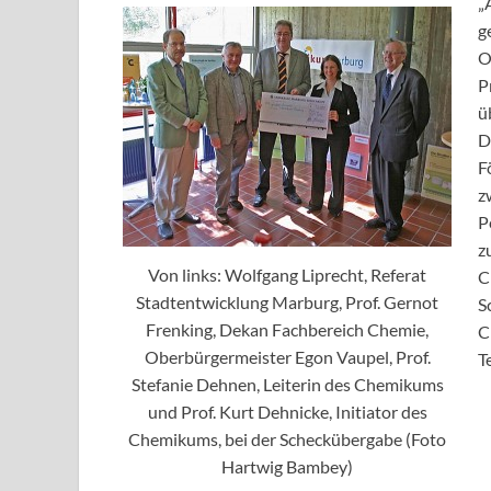
„
g
O
P
ü
D
F
z
P
z
Von links: Wolfgang Liprecht, Referat
C
Stadtentwicklung Marburg, Prof. Gernot
S
Frenking, Dekan Fachbereich Chemie,
C
Oberbürgermeister Egon Vaupel, Prof.
T
Stefanie Dehnen, Leiterin des Chemikums
und Prof. Kurt Dehnicke, Initiator des
Chemikums, bei der Scheckübergabe (Foto
Hartwig Bambey)