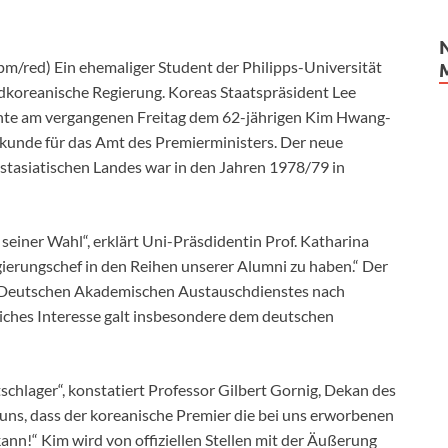
m/red) Ein ehemaliger Student der Philipps-Universität
dkoreanische Regierung. Koreas Staatspräsident Lee
te am vergangenen Freitag dem 62-jährigen Kim Hwang-
kunde für das Amt des Premierministers. Der neue
stasiatischen Landes war in den Jahren 1978/79 in
 seiner Wahl“, erklärt Uni-Präsdidentin Prof. Katharina
egierungschef in den Reihen unserer Alumni zu haben.“ Der
s Deutschen Akademischen Austauschdienstes nach
liches Interesse galt insbesondere dem deutschen
schlager“, konstatiert Professor Gilbert Gornig, Dekan des
uns, dass der koreanische Premier die bei uns erworbenen
nn!“ Kim wird von offiziellen Stellen mit der Äußerung