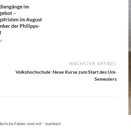
diengänge im
gebot –
sfristen im August
ber der Philipps-
t
26
NÄCHSTER ARTIKEL
Volkshochschule: Neue Kurse zum Start des Uni-
Semesters
erliche Felder sind mit
*
markiert