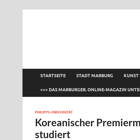
das Marburger.
Online-Magazin
STARTSEITE
STADT MARBURG
KUNST
>>> DAS MARBURGER. ONLINE-MAGAZIN UNTE
PHILIPPS-UNIVERSITÄT
Koreanischer Premiermi
studiert