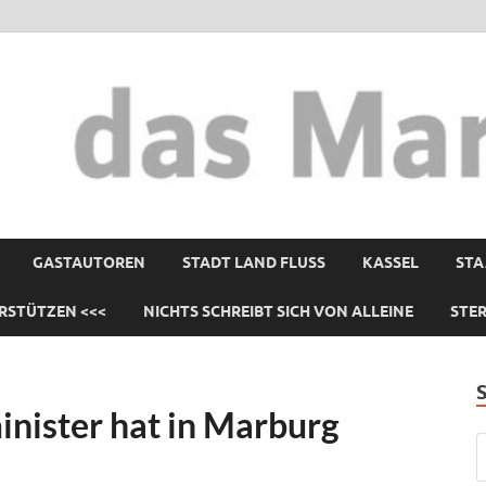
GASTAUTOREN
STADT LAND FLUSS
KASSEL
STA
RSTÜTZEN <<<
NICHTS SCHREIBT SICH VON ALLEINE
STE
nister hat in Marburg