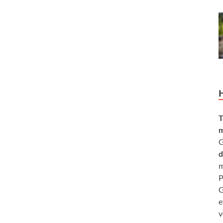
T
m
G
d
m
P
G
e
v