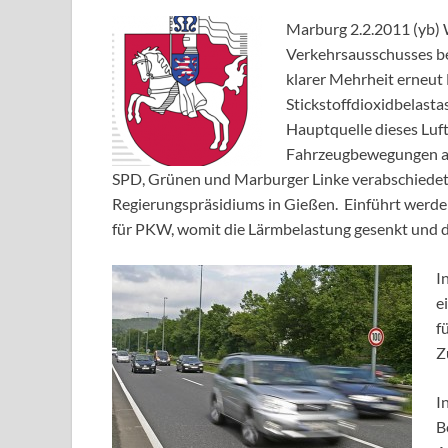
Marburg 2.2.2011 (yb) 
Verkehrsausschusses be
klarer Mehrheit erneu
Stickstoffdioxidbelast
Hauptquelle dieses Luft
Fahrzeugbewegungen auf
SPD, Grünen und Marburger Linke verabschiedete
Regierungspräsidiums in Gießen. Einführt werde
für PKW, womit die Lärmbelastung gesenkt und d
I
e
f
Z
I
B