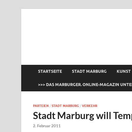
das Marburger.
Online-Magazin
STARTSEITE
STADT MARBURG
KUNST
>>> DAS MARBURGER. ONLINE-MAGAZIN UNTE
PARTEIEN
/
STADT MARBURG
/
VERKEHR
Stadt Marburg will Tem
2. Februar 2011