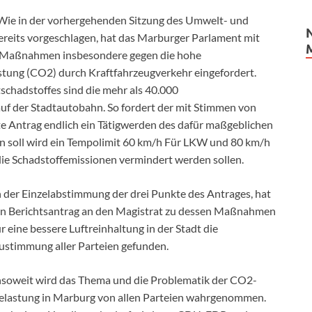
Wie in der vorhergehenden Sitzung des Umwelt- und
reits vorgeschlagen, hat das Marburger Parlament mit
t Maßnahmen insbesondere gegen die hohe
astung (CO2) durch Kraftfahrzeugverkehr eingefordert.
schadstoffes sind die mehr als 40.000
 der Stadtautobahn. So fordert der mit Stimmen von
 Antrag endlich ein Tätigwerden des dafür maßgeblichen
n soll wird ein Tempolimit 60 km/h Für LKW und 80 km/h
ie Schadstoffemissionen vermindert werden sollen.
n der Einzelabstimmung der drei Punkte des Antrages, hat
in Berichtsantrag an den Magistrat zu dessen Maßnahmen
ür eine bessere Luftreinhaltung in der Stadt die
ustimmung aller Parteien gefunden.
nsoweit wird das Thema und die Problematik der CO2-
elastung in Marburg von allen Parteien wahrgenommen.