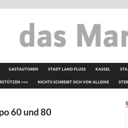
GASTAUTOREN
STADT LAND FLUSS
KASSEL
STA
RSTÜTZEN <<<
NICHTS SCHREIBT SICH VON ALLEINE
STE
po 60 und 80