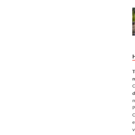
T
m
G
d
m
P
G
e
v